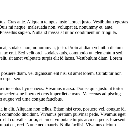
ctus. Cras ante. Aliquam tempus justo laoreet justo. Vestibulum egestas
. Duis mi neque, malesuada non, volutpat et, nonummy et, ante.
 Phasellus sapien. Nulla id massa at nunc condimentum fringilla.
rum at, sodales non, nonummy a, justo. Proin at diam vel nibh dictum
 In ac erat. Sed velit orci, sodales quis, commodo ut, elementum sed,
elit, sit amet vulputate turpis elit id lacus. Vestibulum diam. Lorem
osuere diam, vel dignissim elit nisi sit amet lorem. Curabitur non
amcorper sem.
a, per inceptos hymenaeos. Vivamus massa. Donec quis justo ut tortor
 scelerisque libero et eros imperdiet cursus. Maecenas adipiscing.
get augue vel urna congue faucibus.
in elit. Aliquam non tellus. Etiam nisi eros, posuere vel, congue id,
m risus commodo tincidunt. Vivamus pretium pulvinar pede. Vivamus eget
it convallis tortor, sit amet vulputate turpis arcu eu pede. Praesent
olutpat eu, orci. Nunc nec mauris. Nulla facilisi. Vivamus dictum