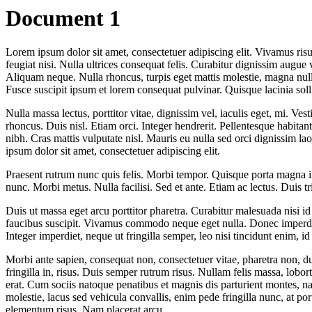
Document 1
Lorem ipsum dolor sit amet, consectetuer adipiscing elit. Vivamus risus
feugiat nisi. Nulla ultrices consequat felis. Curabitur dignissim aug
Aliquam neque. Nulla rhoncus, turpis eget mattis molestie, magna nulla
Fusce suscipit ipsum et lorem consequat pulvinar. Quisque lacinia solli
Nulla massa lectus, porttitor vitae, dignissim vel, iaculis eget, mi. V
rhoncus. Duis nisl. Etiam orci. Integer hendrerit. Pellentesque habitan
nibh. Cras mattis vulputate nisl. Mauris eu nulla sed orci dignissim lao
ipsum dolor sit amet, consectetuer adipiscing elit.
Praesent rutrum nunc quis felis. Morbi tempor. Quisque porta magna im
nunc. Morbi metus. Nulla facilisi. Sed et ante. Etiam ac lectus. Duis
Duis ut massa eget arcu porttitor pharetra. Curabitur malesuada nisi i
faucibus suscipit. Vivamus commodo neque eget nulla. Donec imperdiet 
Integer imperdiet, neque ut fringilla semper, leo nisi tincidunt enim, 
Morbi ante sapien, consequat non, consectetuer vitae, pharetra non, du
fringilla in, risus. Duis semper rutrum risus. Nullam felis massa, lob
erat. Cum sociis natoque penatibus et magnis dis parturient montes, na
molestie, lacus sed vehicula convallis, enim pede fringilla nunc, at po
elementum risus. Nam placerat arcu.