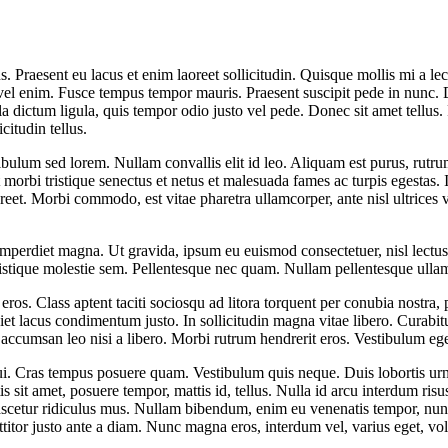
. Praesent eu lacus et enim laoreet sollicitudin. Quisque mollis mi a le
ue vel enim. Fusce tempus tempor mauris. Praesent suscipit pede in nunc
 dictum ligula, quis tempor odio justo vel pede. Donec sit amet tellus.
citudin tellus.
estibulum sed lorem. Nullam convallis elit id leo. Aliquam est purus, rut
t morbi tristique senectus et netus et malesuada fames ac turpis egestas.
reet. Morbi commodo, est vitae pharetra ullamcorper, ante nisl ultrices v
perdiet magna. Ut gravida, ipsum eu euismod consectetuer, nisl lectus p
 tristique molestie sem. Pellentesque nec quam. Nullam pellentesque ull
d eros. Class aptent taciti sociosqu ad litora torquent per conubia nostr
lacus condimentum justo. In sollicitudin magna vitae libero. Curabitur
id accumsan leo nisi a libero. Morbi rutrum hendrerit eros. Vestibulum e
i. Cras tempus posuere quam. Vestibulum quis neque. Duis lobortis urna 
ortis sit amet, posuere tempor, mattis id, tellus. Nulla id arcu interdu
scetur ridiculus mus. Nullam bibendum, enim eu venenatis tempor, nunc el
rttitor justo ante a diam. Nunc magna eros, interdum vel, varius eget, v